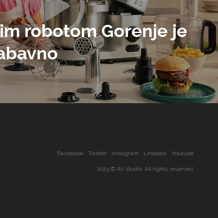
kim robotom Gorenje je
zabavno
Facebook
Twitter
Instagram
Linkedin
Youtube
2023 © AV studio. All rights reserved.