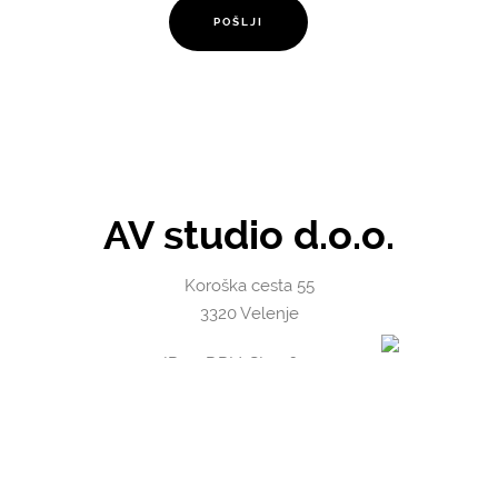
AV studio d.o.o.
Koroška cesta 55
3320 Velenje
ID za DDV: SI41565070
Matična številka: 1469134
IBAN:
NLB SI56 0242 6008 9076 798
OTP SI56 0400 0027 9516 111