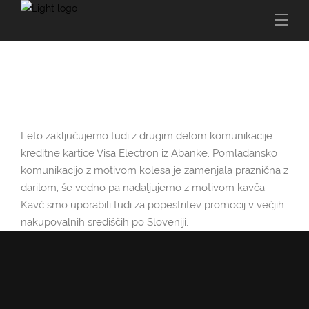
2 DECEMBRA, 2017
Leto zaključujemo tudi z drugim delom komunikacije
kreditne kartice Visa Electron iz Abanke. Pomladansko
komunikacijo z motivom kolesa je zamenjala praznična z
darilom, še vedno pa nadaljujemo z motivom kavča.
Kavč smo uporabili tudi za popestritev promocij v večjih
nakupovalnih središčih po Sloveniji.